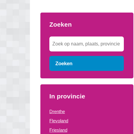
Zoeken
Zoeken
In provincie
Drenthe
Flevoland
Friesland