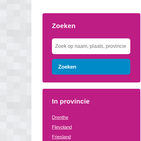
Zoeken
Zoeken
In provincie
Drenthe
Flevoland
Friesland