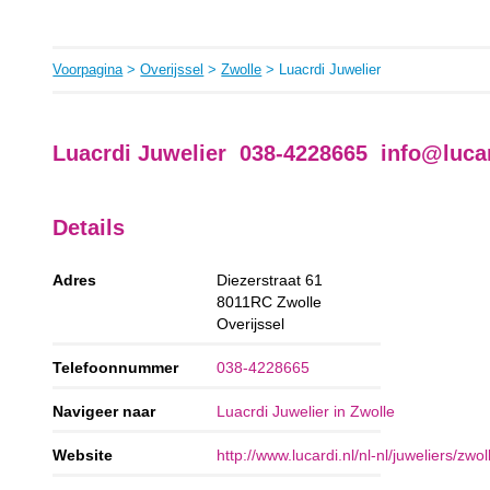
Voorpagina
>
Overijssel
>
Zwolle
> Luacrdi Juwelier
Luacrdi Juwelier 038-4228665
info@lucar
Details
Adres
Diezerstraat 61
8011RC
Zwolle
Overijssel
Telefoonnummer
038-4228665
Navigeer naar
Luacrdi Juwelier in Zwolle
Website
http://www.lucardi.nl/nl-nl/juweliers/zwol