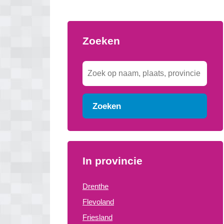
Zoeken
Zoeken
In provincie
Drenthe
Flevoland
Friesland