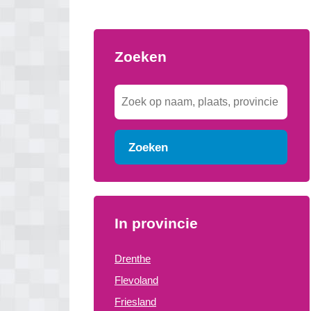
Zoeken
Zoeken
In provincie
Drenthe
Flevoland
Friesland