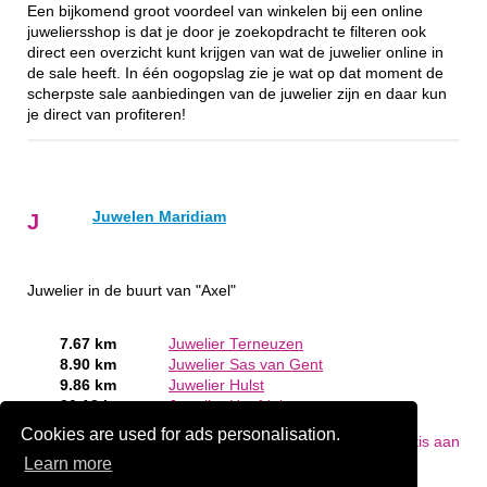
Een bijkomend groot voordeel van winkelen bij een online
juweliersshop is dat je door je zoekopdracht te filteren ook
direct een overzicht kunt krijgen van wat de juwelier online in
de sale heeft. In één oogopslag zie je wat op dat moment de
scherpste sale aanbiedingen van de juwelier zijn en daar kun
je direct van profiteren!
Juwelen Maridiam
J
Juwelier in de buurt van "Axel"
7.67 km
Juwelier Terneuzen
8.90 km
Juwelier Sas van Gent
9.86 km
Juwelier Hulst
20.12 km
Juwelier Hoofdplaat
Cookies are used for ads personalisation.
Bent of kent u een Juwelier in Axel?
Meld een bedrijf gratis aan
Learn more