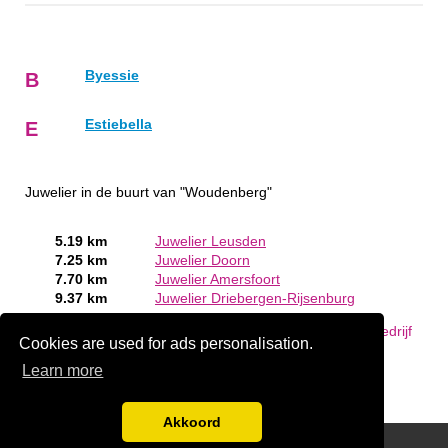
Byessie
B
Estiebella
E
Juwelier in de buurt van "Woudenberg"
5.19 km
Juwelier Leusden
7.25 km
Juwelier Doorn
7.70 km
Juwelier Amersfoort
9.37 km
Juwelier Driebergen-Rijsenburg
Bent of kent u een Juwelier in Woudenberg?
Meld een bedrijf
Cookies are used for ads personalisation.
gratis aan
Learn more
Akkoord
Disclaimer