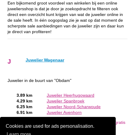
Een bijkomend groot voordeel van winkelen bij een online
juweliersshop is dat je door je zoekopdracht te filteren ook
direct een overzicht kunt krijgen van wat de juwelier online in
de sale heeft. In één oogopslag zie je wat op dat moment de
scherpste sale aanbiedingen van de juwelier zijn en daar kun
je direct van profiteren!
Juwelier Wagenaar
J
Juwelier in de buurt van "Obdam"
3.89 km
Juwelier Heerhugowaard
4.29 km
Juwelier Spanbroek
6.25 km
Juwelier Noord-Scharwoude
6.91 km
Juwelier Avenhorn
Bent of kent u een Juwelier in Obdam?
Meld een bedrijf gratis
Cookies are used for ads personalisation.
aan
Learn more