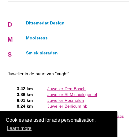
Dittemedat Design
D
Mooistess
M
Smiek sieraden
S
Juwelier in de buurt van "Vught"
3.42 km
Juwelier Den Bosch
3.86 km
Juwelier St Michielsgestel
6.01 km
Juwelier Rosmalen
8.24 km
Juwelier Berlicum nb
Bent of kent u een Juwelier in Vught?
Meld een bedrijf gratis
Cookies are used for ads personalisation.
aan
Learn more