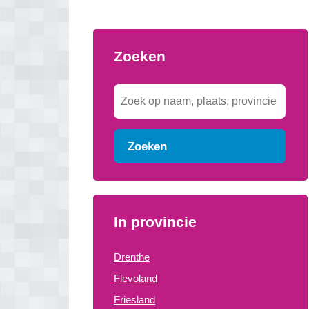
Zoeken
Zoeken
In provincie
Drenthe
Flevoland
Friesland