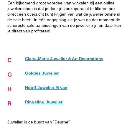
Een bijkomend groot voordeel van winkelen bij een online
juweliersshop is dat je door je zoekopdracht te filteren ook
direct een overzicht kunt krijgen van wat de juwelier online in
de sale heeft. In één oogopslag zie je wat op dat moment de
scherpste sale aanbiedingen van de juwelier zijn en daar kun
je direct van profiteren!
Claire-Marie Juwelier & Art Decorations
C
Goldies Juwelier
G
Hooff Juwelier M van
H
Ringeling Juwelier
R
Juwelier in de buurt van "Deurne"