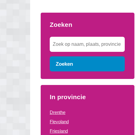
Zoeken
Zoeken
In provincie
Drenthe
Flevoland
Friesland