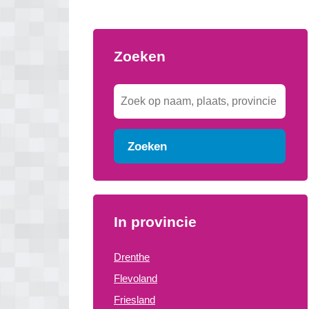
Zoeken
Zoeken
In provincie
Drenthe
Flevoland
Friesland