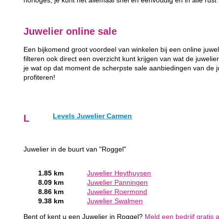
horloges, je kunt het allemaal snel en eenvoudig en in alle rust
Juwelier online sale
Een bijkomend groot voordeel van winkelen bij een online juwel
filteren ook direct een overzicht kunt krijgen van wat de juwelie
je wat op dat moment de scherpste sale aanbiedingen van de juw
profiteren!
Levels Juwelier Carmen
L
Juwelier in de buurt van "Roggel"
1.85 km
Juwelier Heythuysen
8.09 km
Juwelier Panningen
8.86 km
Juwelier Roermond
9.38 km
Juwelier Swalmen
Bent of kent u een Juwelier in Roggel?
Meld een bedrijf gratis 