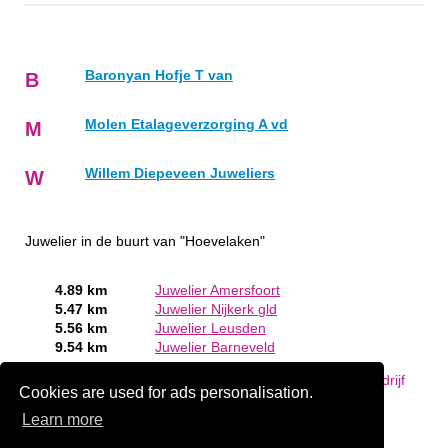
Baronyan Hofje T van
B
Molen Etalageverzorging A vd
M
Willem Diepeveen Juweliers
W
Juwelier in de buurt van "Hoevelaken"
4.89 km
Juwelier Amersfoort
5.47 km
Juwelier Nijkerk gld
5.56 km
Juwelier Leusden
9.54 km
Juwelier Barneveld
Bent of kent u een Juwelier in Hoevelaken?
Meld een bedrijf
Cookies are used for ads personalisation.
gratis aan
Learn more