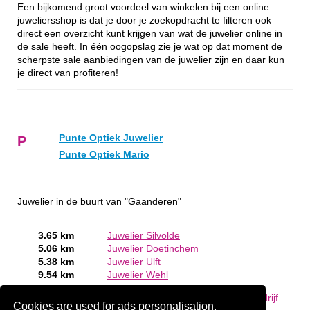
Een bijkomend groot voordeel van winkelen bij een online
juweliersshop is dat je door je zoekopdracht te filteren ook
direct een overzicht kunt krijgen van wat de juwelier online in
de sale heeft. In één oogopslag zie je wat op dat moment de
scherpste sale aanbiedingen van de juwelier zijn en daar kun
je direct van profiteren!
Punte Optiek Juwelier
P
Punte Optiek Mario
Juwelier in de buurt van "Gaanderen"
3.65 km
Juwelier Silvolde
5.06 km
Juwelier Doetinchem
5.38 km
Juwelier Ulft
9.54 km
Juwelier Wehl
Bent of kent u een Juwelier in Gaanderen?
Meld een bedrijf
Cookies are used for ads personalisation.