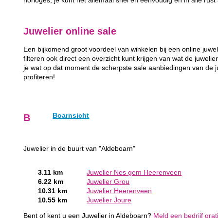
horloges, je kunt het allemaal snel en eenvoudig en in alle rust
Juwelier online sale
Een bijkomend groot voordeel van winkelen bij een online juwel
filteren ook direct een overzicht kunt krijgen van wat de juwelie
je wat op dat moment de scherpste sale aanbiedingen van de juw
profiteren!
Boarnsicht
B
Juwelier in de buurt van "Aldeboarn"
3.11 km
Juwelier Nes gem Heerenveen
6.22 km
Juwelier Grou
10.31 km
Juwelier Heerenveen
10.55 km
Juwelier Joure
Bent of kent u een Juwelier in Aldeboarn?
Meld een bedrijf grat