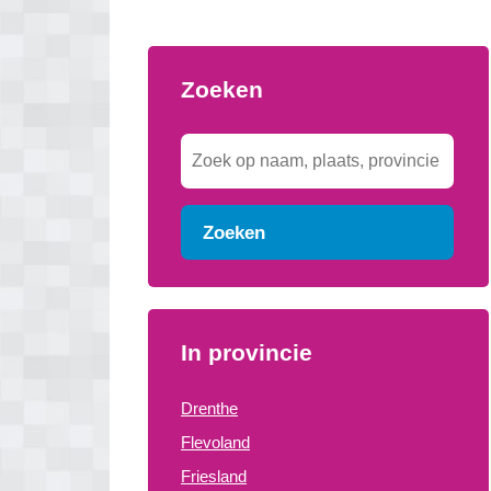
Zoeken
Zoeken
In provincie
Drenthe
Flevoland
Friesland