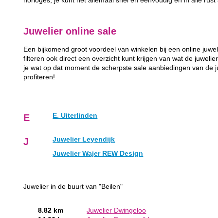
horloges, je kunt het allemaal snel en eenvoudig en in alle rust
Juwelier online sale
Een bijkomend groot voordeel van winkelen bij een online juwel
filteren ook direct een overzicht kunt krijgen van wat de juwelie
je wat op dat moment de scherpste sale aanbiedingen van de juw
profiteren!
E. Uiterlinden
E
Juwelier Leyendijk
J
Juwelier Wajer REW Design
Juwelier in de buurt van "Beilen"
8.82 km
Juwelier Dwingeloo