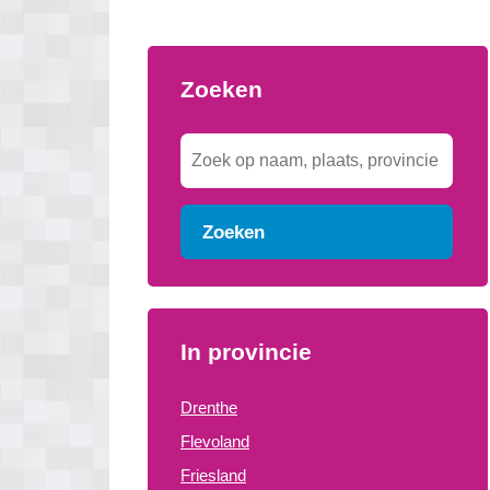
Zoeken
Zoeken
In provincie
Drenthe
Flevoland
Friesland